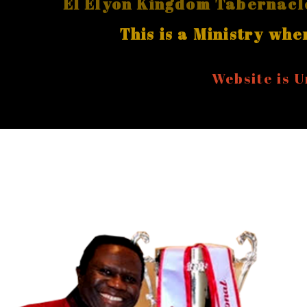
El Elyon Kingdom Tabernacl
This is a Ministry whe
Website is 