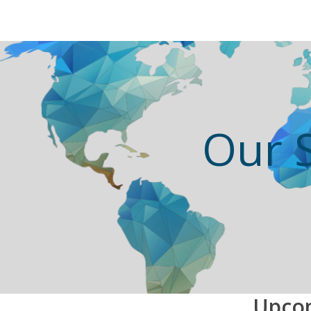
Our 
Upco